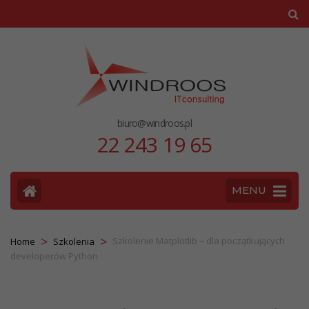
biuro@windroos.pl
22 243 19 65
MENU
>
>
Szkolenie Matplotlib – dla początkujących
Home
Szkolenia
developerów Python