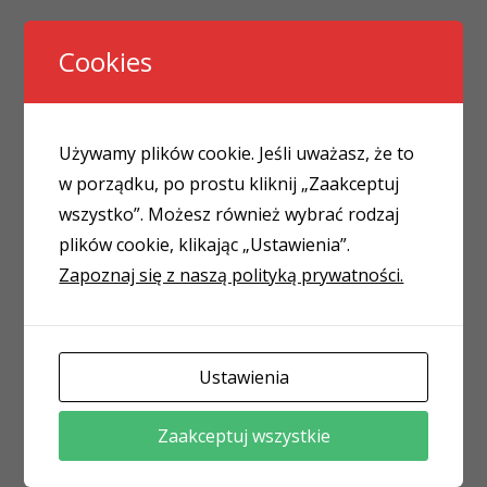
W przypadku szkoleń zdalnych:
Cookies
Materiały szkoleniowe
Używamy plików cookie. Jeśli uważasz, że to
Certyfikat PL / EN
w porządku, po prostu kliknij „Zaakceptuj
wszystko”. Możesz również wybrać rodzaj
plików cookie, klikając „Ustawienia”.
FORMA SZKOLENIA
Zapoznaj się z naszą polityką prywatności.
Stawiamy na bezpieczeństwo
Uczestników i Trenerów dlatego też,
Ustawienia
ze względów bezpieczeństwa,
preferujemy obecnie szkolenia w
Zaakceptuj wszystkie
formie
on-line na żywo z trenerem.