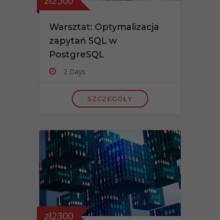
zł2500
Warsztat: Optymalizacja
zapytań SQL w
PostgreSQL
2 Days
SZCZEGÓŁY
zł2300