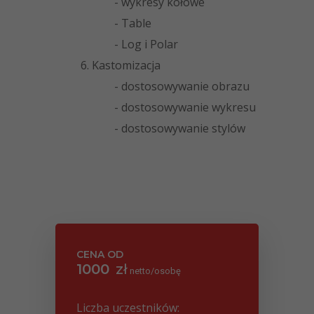
- wykresy kołowe
- Table
- Log i Polar
6. Kastomizacja
- dostosowywanie obrazu
- dostosowywanie wykresu
- dostosowywanie stylów
CENA OD
1000
zł
netto/osobę
PLN
Liczba uczestników: