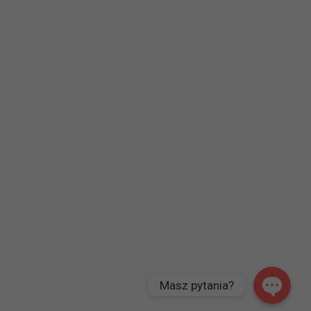
Zadzwoń
Napisz
Masz pytania?