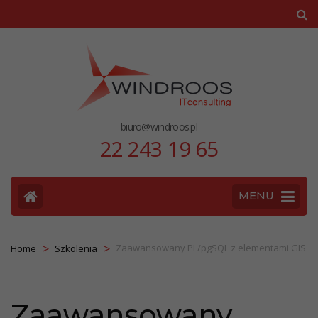
biuro@windroos.pl
22 243 19 65
MENU
>
>
Zaawansowany PL/pgSQL z elementami GIS
Home
Szkolenia
Zaawansowany