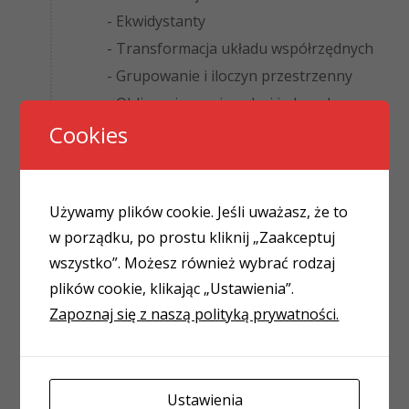
- Ekwidystanty
- Transformacja układu współrzędnych
- Grupowanie i iloczyn przestrzenny
- Obliczanie powierzchni i obwodu
Cookies
Transakcyjność w PL/pgSQL
/ Zarządzanie
Używamy plików cookie. Jeśli uważasz, że to
użytkownikami i
uprawnieniami / Praca z
w porządku, po prostu kliknij „Zaakceptuj
dużymi zbiorami danych
wszystko”. Możesz również wybrać rodzaj
plików cookie, klikając „Ustawienia”.
11. Transakcyjność w PL/pgSQL
Zapoznaj się z naszą polityką prywatności.
- Wprowadzenie do transakcyjności,
zasada ACID
- Transakcje w PostgreSQL
Ustawienia