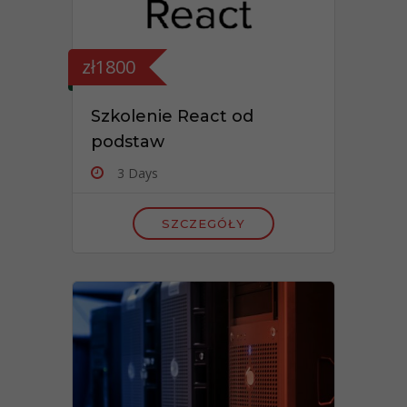
zł1800
Szkolenie React od
podstaw
3 Days
SZCZEGÓŁY