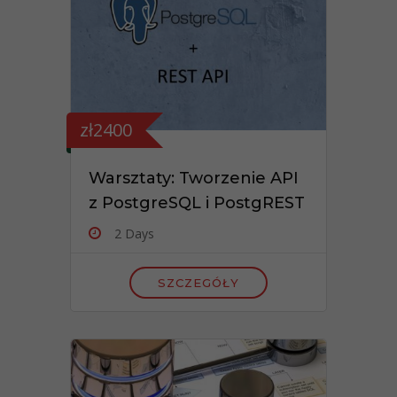
zł2400
Warsztaty: Tworzenie API
z PostgreSQL i PostgREST
2 Days
SZCZEGÓŁY