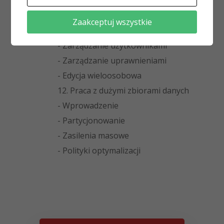
- Zaawansowane transakcje
12. Zarządzanie użytkownikami i
Zaakceptuj wszystkie
uprawnieniami w PostgreSQL
- Zarządzanie użytkownikami
- Zarządzanie uprawnieniami
- Edycja wieloosobowa
12. Praca z dużymi zbiorami danych
- Wprowadzenie
- Partycjonowanie
- Zasilenia masowe
- Polityki optymalizacji