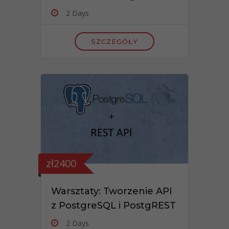
2 Days
SZCZEGÓŁY
zł2400
Warsztaty: Tworzenie API
z PostgreSQL i PostgREST
2 Days