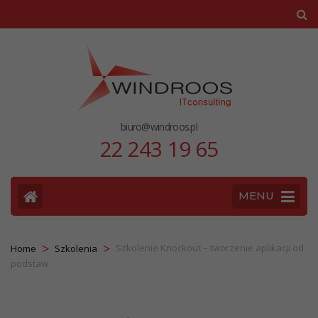
biuro@windroos.pl
22 243 19 65
MENU
>
>
Szkolenie Knockout – tworzenie aplikacji od
Home
Szkolenia
podstaw