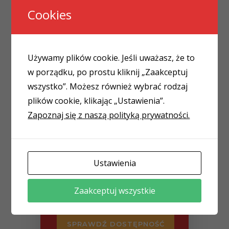
-
Cookies
7. Podsumowanie i wnioski
Używamy plików cookie. Jeśli uważasz, że to
w porządku, po prostu kliknij „Zaakceptuj
wszystko”. Możesz również wybrać rodzaj
plików cookie, klikając „Ustawienia”.
CENA OD
Zapoznaj się z naszą polityką prywatności.
1600
zł
netto/osobę
PLN
Liczba uczestników:
Ustawienia
Zaakceptuj wszystkie
Koszt:
1600
zł
PLN
SPRAWDŹ DOSTĘPNOŚĆ