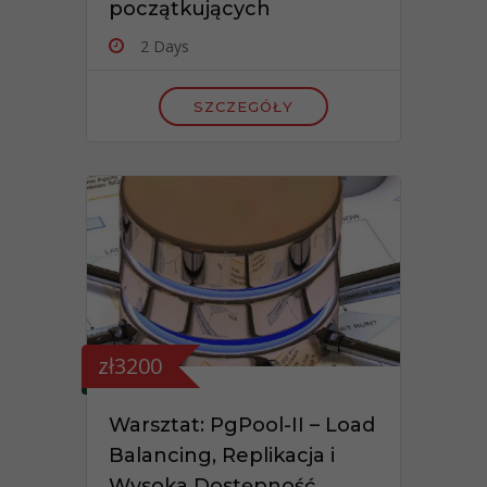
początkujących
2 Days
SZCZEGÓŁY
zł3200
Warsztat: PgPool-II – Load
Balancing, Replikacja i
Wysoka Dostępność